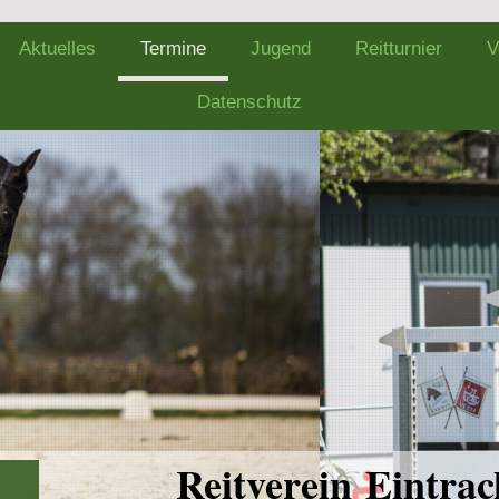
Aktuelles
Termine
Jugend
Reitturnier
V
Datenschutz
Reitverein Eintrac