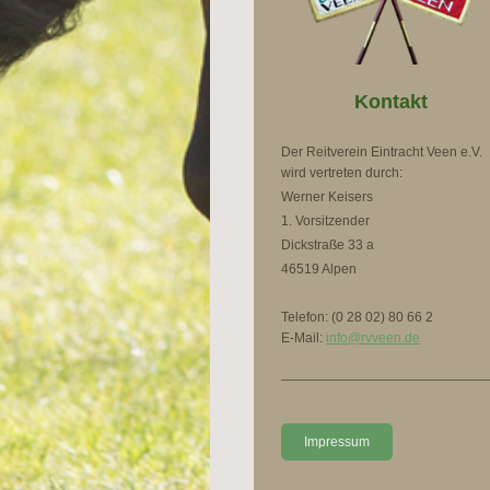
Kontakt
Der Reitverein Eintracht Veen e.V.
wird vertreten durch:
Werner Keisers
1. Vorsitzender
Dickstraße 33 a
46519 Alpen
Telefon: (0 28 02) 80 66 2
E-Mail:
info@rvveen.de
Impressum