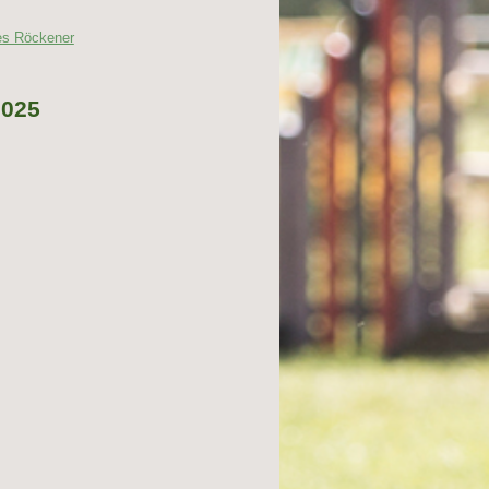
hes Röckener
2025