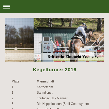
Reitverein Eintracht Veen e.V.
Kegelturnier 2016
Platz
Mannschaft
1.
Kaffeeteam
186 H
1.
Bahndienst
186 H
2.
Freitagsclub - Männer
173 Ho
3.
Die Hoppeltussen (Stall Gesthuysen)
171 H