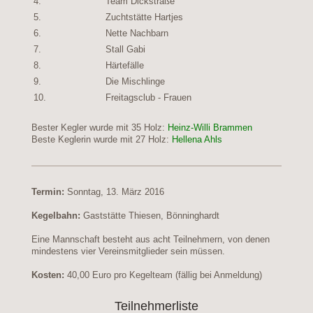
4.
Team Dickstraße
169 H
5.
Zuchtstätte Hartjes
167 H
6.
Nette Nachbarn
158 H
7.
Stall Gabi
147 H
8.
Härtefälle
145 Ho
9.
Die Mischlinge
144 H
10.
Freitagsclub - Frauen
135 H
Bester Kegler wurde mit 35 Holz:
Heinz-Willi Brammen
Beste Keglerin wurde mit 27 Holz:
Hellena Ahls
Termin:
Sonntag, 13. März 2016
Kegelbahn:
Gaststätte Thiesen, Bönninghardt
Eine Mannschaft besteht aus acht Teilnehmern, von denen
mindestens vier Vereinsmitglieder sein müssen.
Kosten:
40,00 Euro pro Kegelteam (fällig bei Anmeldung)
Teilnehmerliste