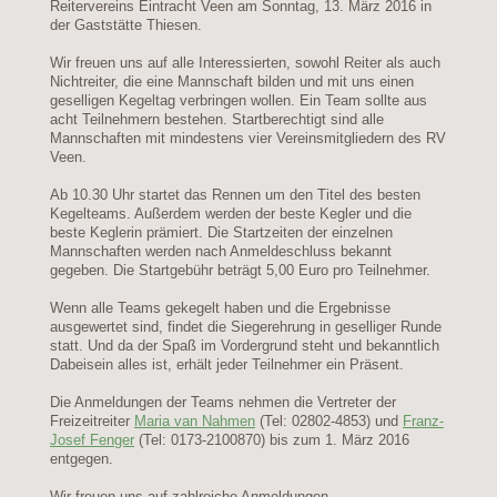
Reitervereins Eintracht Veen am Sonntag, 13. März 2016 in
der Gaststätte Thiesen.
Wir freuen uns auf alle Interessierten, sowohl Reiter als auch
Nichtreiter, die eine Mannschaft bilden und mit uns einen
geselligen Kegeltag verbringen wollen. Ein Team sollte aus
acht Teilnehmern bestehen. Startberechtigt sind alle
Mannschaften mit mindestens vier Vereinsmitgliedern des RV
Veen.
Ab 10.30 Uhr startet das Rennen um den Titel des besten
Kegelteams. Außerdem werden der beste Kegler und die
beste Keglerin prämiert. Die Startzeiten der einzelnen
Mannschaften werden nach Anmeldeschluss bekannt
gegeben. Die Startgebühr beträgt 5,00 Euro pro Teilnehmer.
Wenn alle Teams gekegelt haben und die Ergebnisse
ausgewertet sind, findet die Siegerehrung in geselliger Runde
statt. Und da der Spaß im Vordergrund steht und bekanntlich
Dabeisein alles ist, erhält jeder Teilnehmer ein Präsent.
Die Anmeldungen der Teams nehmen die Vertreter der
Freizeitreiter
Maria van Nahmen
(Tel: 02802-4853) und
Franz-
Josef Fenger
(Tel: 0173-2100870) bis zum 1. März 2016
entgegen.
Wir freuen uns auf zahlreiche Anmeldungen.