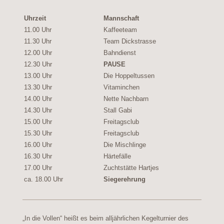
Uhrzeit
Mannschaft
T
11.00 Uhr
Kaffeeteam
B
11.30 Uhr
Team Dickstrasse
W
12.00 Uhr
Bahndienst
H
12.30 Uhr
PAUSE
13.00 Uhr
Die Hoppeltussen
B
13.30 Uhr
Vitaminchen
A
14.00 Uhr
Nette Nachbarn
Ju
14.30 Uhr
Stall Gabi
E
15.00 Uhr
Freitagsclub
T
15.30 Uhr
Freitagsclub
T
16.00 Uhr
Die Mischlinge
Ir
16.30 Uhr
Härtefälle
F
17.00 Uhr
Zuchtstätte Hartjes
Ka
ca. 18.00 Uhr
Siegerehrung
„In die Vollen“ heißt es beim alljährlichen Kegelturnier des