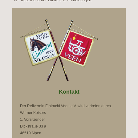
Kontakt
Der Reitverein Eintracht Veen e.V. wird vertreten durch:
Werner Keisers
1. Vorsitzender
Dickstraße 33 a
46519 Alpen