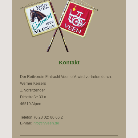
Kontakt
Der Reitverein Eintracht Veen e.V. wird vertreten durch:
Werner Keisers
1. Vorsitzender
Dickstraße 33 a
46519 Alpen
Telefon: (0 28 02) 80 66 2
E-Mail:
info@rvveen.de