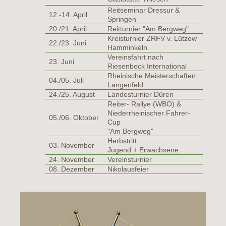
Reitseminar Dressur &
12.-14. April
Springen
20./21. April
Reitturnier "Am Bergweg"
Kreisturnier ZRFV v. Lützow
22./23. Juni
Hamminkeln
Vereinsfahrt nach
23. Juni
Riesenbeck International
Rheinische Meisterschaften
04./05. Juli
Langenfeld
24./25. August
Landesturnier Düren
Reiter- Rallye (WBO) &
Niederrheinischer Fahrer-
05./06. Oktober
Cup
"Am Bergweg"
Herbstritt
03. November
Jugend + Erwachsene
24. November
Vereinsturnier
08. Dezember
Nikolausfeier