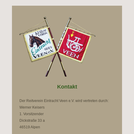
Kontakt
Der Reitverein Eintracht Veen e.V. wird vertreten durch:
Werner Keisers
1. Vorsitzender
Dickstraße 33 a
46519 Alpen